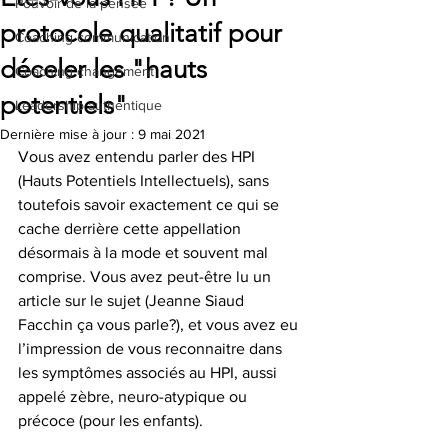
Pouvoir de la pensée
protocole qualitatif pour
Coaching communication
déceler les "hauts
Coaching changement
potentiels"
Leadership authentique
Dernière mise à jour :
9 mai 2021
Vous avez entendu parler des HPI 
(Hauts Potentiels Intellectuels), sans 
toutefois savoir exactement ce qui se 
cache derrière cette appellation 
désormais à la mode et souvent mal 
comprise. Vous avez peut-être lu un 
article sur le sujet (Jeanne Siaud 
Facchin ça vous parle?), et vous avez eu 
l’impression de vous reconnaitre dans 
les symptômes associés au HPI, aussi 
appelé zèbre, neuro-atypique ou 
précoce (pour les enfants). 