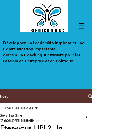
Développez un Leadership Inspirant et une
Communication Impactante
grâce à un Coaching sur Mesure pour les
Leaders en Entreprise et en Politique.
Communication I Leadership I Prise de
parole en public I
Post
Tous les articles
Séverine Ghys
Tous les articles
12 mars 2021
4 min de lecture
Etes-vous HPI ? Un