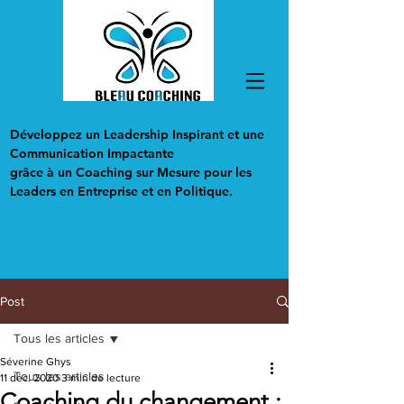
Développez un Leadership Inspirant et une
Communication Impactante
grâce à un Coaching sur Mesure pour les
Leaders en Entreprise et en Politique.
Communication I Leadership I Prise de
parole en public I
Post
Tous les articles
Séverine Ghys
Tous les articles
11 déc. 2020
3 min de lecture
Coaching du changement :