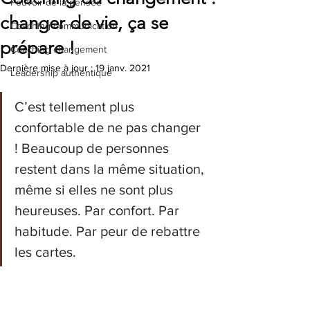
Pouvoir de la pensée
changer de vie, ça se
Coaching communication
prépare !
Coaching changement
Dernière mise à jour :
19 janv. 2021
Leadership authentique
C’est tellement plus 
confortable de ne pas changer 
! Beaucoup de personnes 
restent dans la même situation, 
même si elles ne sont plus 
heureuses. Par confort. Par 
habitude. Par peur de rebattre 
les cartes. 