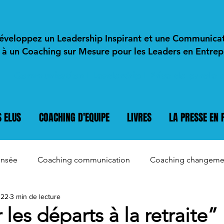
éveloppez un Leadership Inspirant et une Communica
 à un Coaching sur Mesure pour les Leaders en Entrepr
Communication I Leadership I Prise de parole e
 ELUS
COACHING D'EQUIPE
LIVRES
LA PRESSE EN 
ensée
Coaching communication
Coaching changeme
022
3 min de lecture
les départs à la retraite”