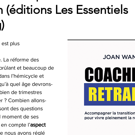
(éditions Les Essentiels
)
 est plus 
é. La réforme des 
t brûlant et beaucoup de 
ans l’hémicycle et 
squ’à quel âge devrons-
bien de trimestres 
r ? Combien allons-
sont des questions 
el moment de ses 
 en compte l’
aspect 
ue nous avons réglé 