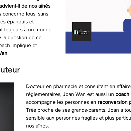
advient-il de nos aînés 
s concerne tous, sans 
tés épanouis et 
t toujours à un monde 
e la question de ce 
coach impliqué et 
Wan
.
auteur
Docteur en pharmacie et consultant en affaire
réglementaires, Joan Wan est aussi un 
coach c
accompagne les personnes en 
reconversion p
Très proche de ses grands-parents, Joan a tou
sensible aux personnes fragiles et plus partic
nos aînés.