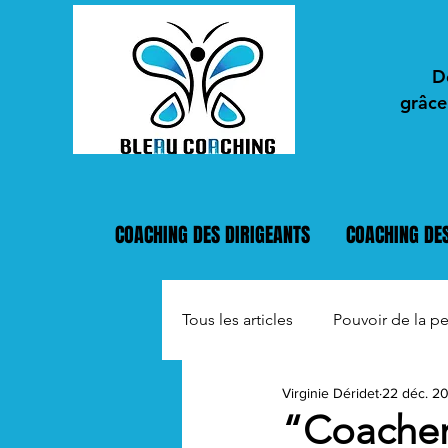
D
grâce
COACHING DES DIRIGEANTS
COACHING DES
Tous les articles
Pouvoir de la p
Virginie Déridet
22 déc. 2
Leadership authentique
“Coacher 