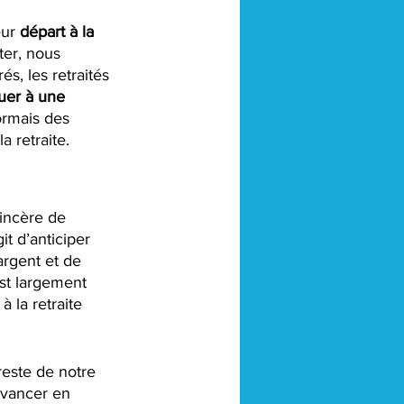
ur 
départ à la 
ter, nous 
s, les retraités 
uer à une 
ormais des 
a retraite.
sincère de 
git d’anticiper 
argent et de 
st largement 
 la retraite 
reste de notre 
avancer en 