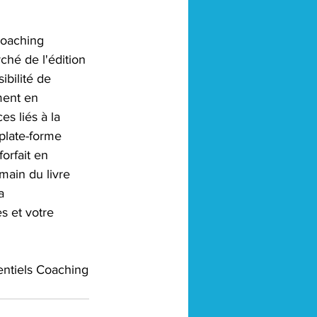
Coaching 
ché de l'édition 
ibilité de 
ment en 
s liés à la 
 plate-forme 
orfait en 
main du livre 
a 
s et votre 
sentiels Coaching