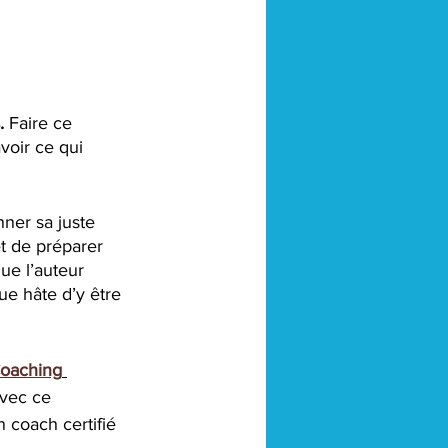
.
 Faire ce 
voir ce qui 
nner sa juste 
et de préparer 
ue l’auteur 
ue hâte d’y être 
Coaching
avec ce 
 coach certifié 