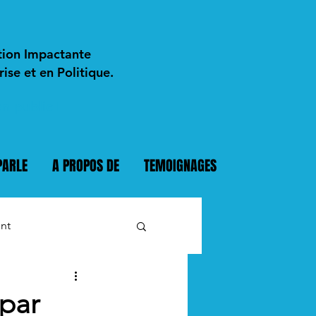
tion Impactante
ise et en Politique.
n public I
PARLE
A PROPOS DE
TEMOIGNAGES
nt
 par