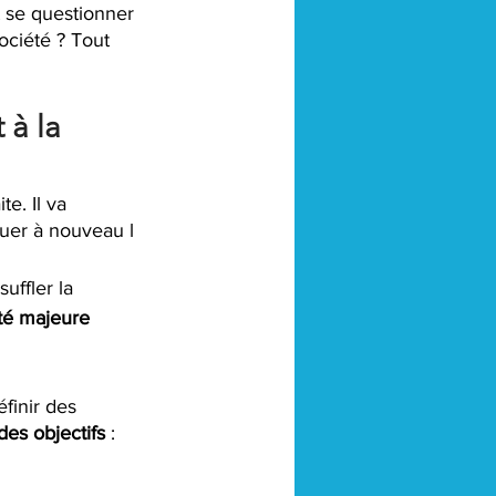
t se questionner 
société ? Tout 
à la 
e. Il va 
iquer à nouveau l
suffler la 
ité majeure
finir des 
des objectifs
 :