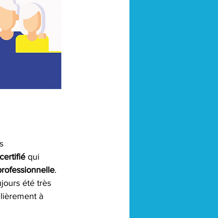
s 
ertifié 
qui 
rofessionnelle
. 
jours été très 
ulièrement à 