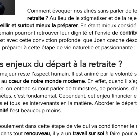
Comment évoquer nos aînés sans parler de le
retraite
 ? Au lieu de la stigmatiser et de la reje
eillir et surtout mieux la préparer
. En étant mieux considéré
emain pourront retrouver leur dignité et l’envie de 
contrib
’est avec cette conviction profonde, que Joan coache dés
préparer à cette étape de vie naturelle et passionnante : l
s enjeux du départ à la retraite ?
 majeur reste l’aspect humain. Il est animé par la volonté 
 au
 cœur de notre monde moderne
. En effet, quand il s’a
ite, on entend surtout parler de trimestres, de pensions, d’
êtes, c’est fondamental. Cependant, cet enjeu financier e
 et tous les intervenants en la matière. Aborder le départ à
ité 
l’est beaucoup moins. 
oulement dans cette étape de vie qui va conditionner le 
dans tout 
renouveau
, il y a un 
travail sur soi 
à faire pour 